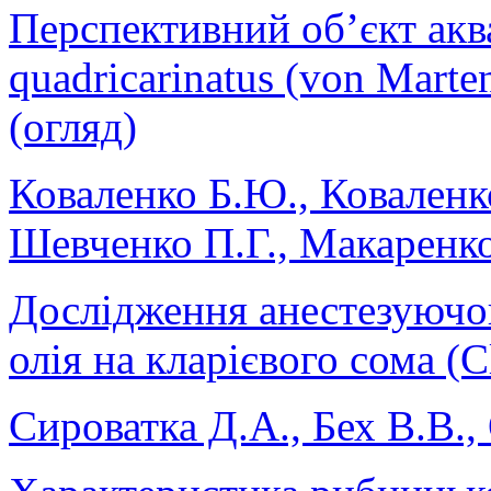
Перспективний об’єкт акв
quadricarinatus (von Marten
(огляд)
Коваленко Б.Ю., Коваленко
Шевченко П.Г., Макаренк
Дослідження анестезуючог
олія на кларієвого сома (Cl
Сироватка Д.А., Бех В.В.,