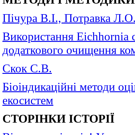
Пічура В.І., Потравка Л.О
Використання Eichhornia c
додаткового очищення ко
Скок С.В.
Біоіндикаційні методи оц
екосистем
СТОРІНКИ ІСТОРІЇ