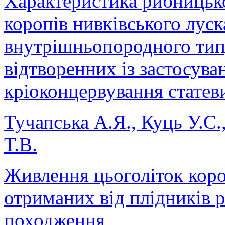
Характеристика рибницько
коропів нивківського луск
внутрішньопородного типу
відтворенних із застосува
кріоконцервування статев
Тучапська А.Я., Куць У.С.
Т.В.
Живлення цьоголіток коро
отриманих від плідників 
походження