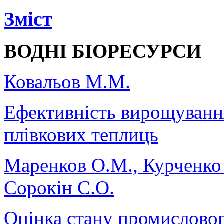
Зміст
ВОДНІ БІОРЕСУРСИ
Ковальов М.М.
Ефективність вирощуванн
плівкових теплиць
Маренков О.М., Курченко 
Сорокін С.О.
Оцінка стану промисловог