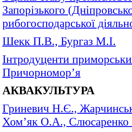
Запорізького (Дніпровськ
рибогосподарської діяль
Шекк П.В., Бургаз М.І.
Інтродуценти приморськи
Причорномор’я
АКВАКУЛЬТУРА
Гриневич Н.Є., Жарчинськ
Хом’як О.А., Слюсаренко