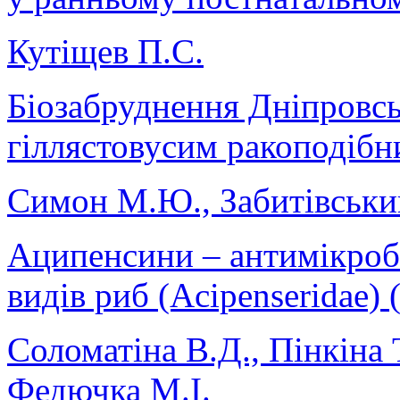
Кутіщев П.С.
Біозабруднення Дніпровсь
гіллястовусим ракоподібн
Симон М.Ю., Забитівський
Аципенсини – антимікробн
видів риб (Acipenseridae) 
Соломатіна В.Д., Пінкіна 
Федючка М.І.