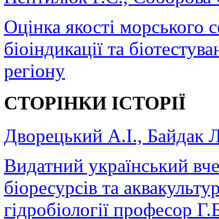
Оцінка якості морського 
біоіндикації та біотестув
регіону
СТОРІНКИ ІСТОРІЇ
Дворецький А.І., Байдак 
Видатний український вче
біоресурсів та аквакульту
гідробіології професор Г.