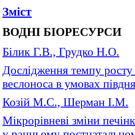
Зміст
ВОДНІ БІОРЕСУРСИ
Білик Г.В., Грудко Н.О.
Дослідження темпу росту 
веслоноса в умовах півдн
Козій М.С., Шерман І.М.
Мікрорівневі зміни печінк
у ранньому постнатальном