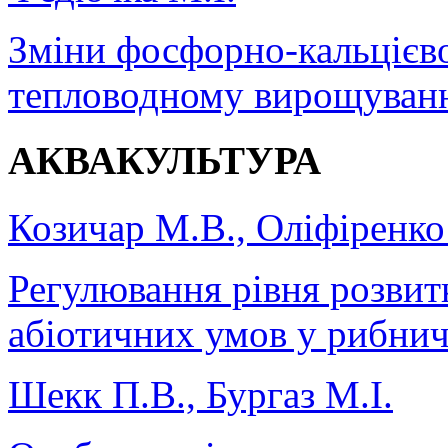
Зміни фосфорно-кальцієво
тепловодному вирощуван
АКВАКУЛЬТУРА
Козичар М.В., Оліфіренко
Регулювання рівня розвит
абіотичних умов у рибнич
Шекк П.В., Бургаз М.І.