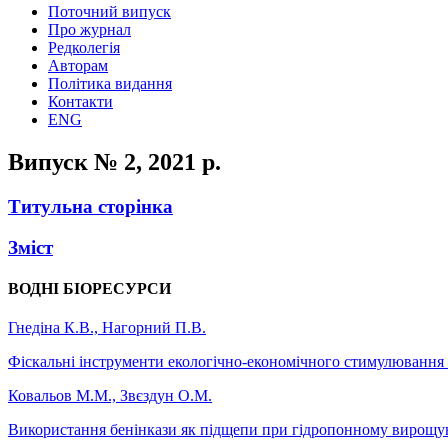
Поточний випуск
Про журнал
Редколегія
Авторам
Політика видання
Контакти
ENG
Випуск № 2, 2021 р.
Титульна сторінка
Зміст
ВОДНІ БІОРЕСУРСИ
Гнедіна К.В., Нагорний П.В.
Фіскальні інструменти екологічно-економічного стимулювання пр
Ковальов М.М., Звєздун О.М.
Використання бенінкази як підщепи при гідропонному вирощув