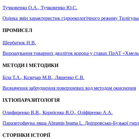
Тучковенко О.А., Тучковенко Ю.С.
Оцінка змін характеристик гідроекологічного режиму Тилігуль
ПРОМИСЕЛ
Щербатюк Н.В.
Вирощування товарних дволіток коропа у ставах ПрАТ «Хмел
МЕТОДИ І МЕТОДИКИ
Біла Т.А., Козичар М.В., Ляшенко Є.В.
Визначення забруднення поверхневих вод методом окиснення
ІХТІОПАРАЗИТОЛОГІЯ
Олифиренко В.В., Корнієнко В.О., Оліфіренко А.А.
Паразитофауна ляща Abramis brama L. Дніпровсько-Бузької гирл
СТОРІНКИ ІСТОРІЇ