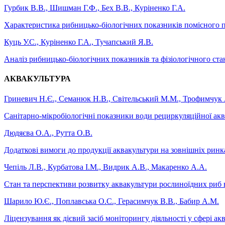
Гурбик В.В., Шишман Г.Ф., Бех В.В., Куріненко Г.А.
Характеристика рибницько-біологічних показників помісного по
Куць У.С., Куріненко Г.А., Тучапський Я.В.
Аналіз рибницько-біологічних показників та фізіологічного ста
АКВАКУЛЬТУРА
Гриневич Н.Є., Семанюк Н.В., Світельський М.М., Трофимчук
Санітарно-мікробіологічні показники води рециркуляційної акв
Дюдяєва О.А., Рутта О.В.
Додаткові вимоги до продукції аквакультури на зовнішніх ринк
Чепіль Л.В., Курбатова І.М., Видрик А.В., Макаренко А.А.
Стан та перспективи розвитку аквакультури рослиноїдних риб в 
Шарило Ю.Є., Поплавська О.С., Герасимчук В.В., Бабир А.М.
Ліцензування як дієвий засіб моніторингу діяльності у сфері ак