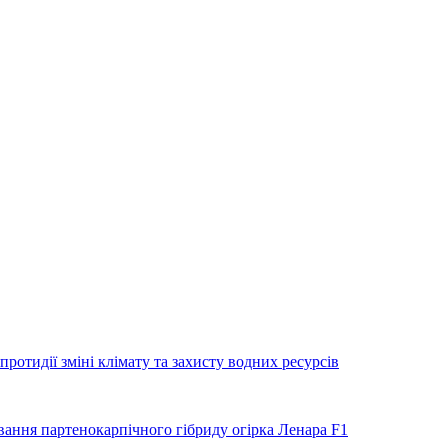
отидії зміні клімату та захисту водних ресурсів
ання партенокарпічного гібриду огірка Ленара F1