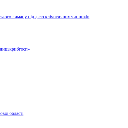
ського лиману під дією кліматичних чинників
ьницькрибгосп»
ової області