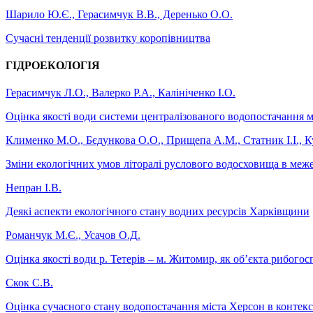
Шарило Ю.Є., Герасимчук В.В., Деренько О.О.
Сучасні тенденції розвитку коропівництва
ГІДРОЕКОЛОГІЯ
Герасимчук Л.О., Валерко Р.А., Калініченко І.О.
Оцінка якості води системи централізованого водопостачання м
Клименко М.О., Бєдункова О.О., Прищепа А.М., Статник І.І., 
Зміни екологічних умов літоралі руслового водосховища в меж
Непран І.В.
Деякі аспекти екологічного стану водних ресурсів Харківщини
Романчук М.Є., Усачов О.Д.
Оцінка якості води р. Тетерів – м. Житомир, як об’єкта рибого
Скок С.В.
Оцінка сучасного стану водопостачання міста Херсон в контекс