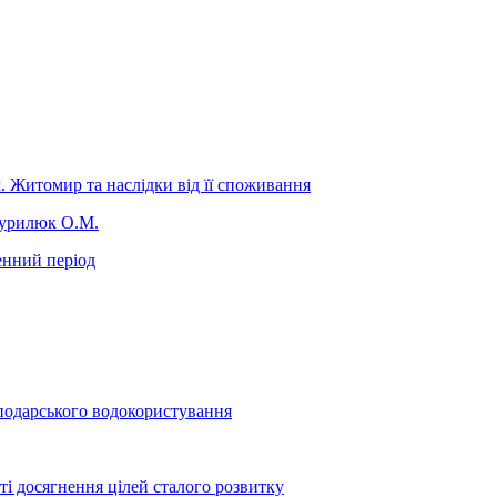
. Житомир та наслідки від її споживання
Курилюк О.М.
енний період
сподарського водокористування
ті досягнення цілей сталого розвитку