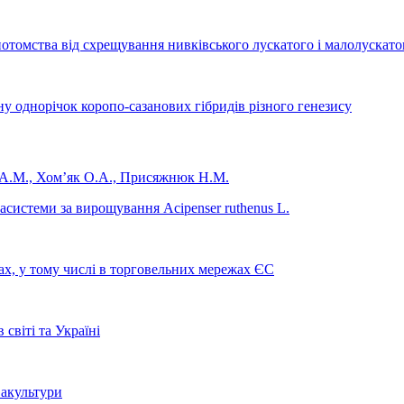
томства від схрещування нивківського лускатого і малолускатого
ну однорічок коропо-сазанових гібридів різного генезису
 А.М., Хом’як О.А., Присяжнюк Н.М.
асистеми за вирощування Acіpenser ruthenus L.
ах, у тому числі в торговельних мережах ЄС
світі та Україні
вакультури